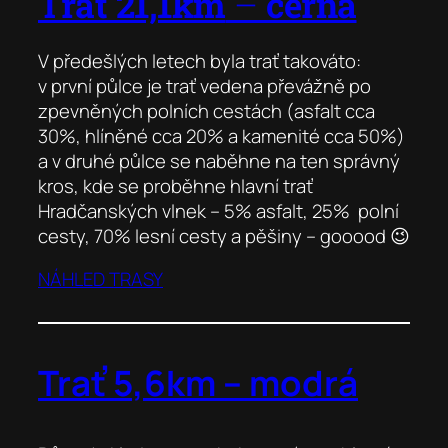
Trať 21,1km
–
černá
V předešlých letech byla trať takováto:
v první půlce je trať vedena převážně po
zpevněných polních cestách (asfalt cca
30%, hlíněné cca 20% a kamenité cca 50%)
a v druhé půlce se naběhne na ten správný
kros, kde se proběhne hlavní trať
Hradčanských vlnek – 5% asfalt, 25% polní
cesty, 70% lesní cesty a pěšiny – gooood 😉
NÁHLED TRASY
Trať 5,6km – modrá