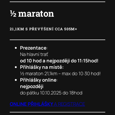
½ maraton
21,1KM S PŘEVÝŠENÍ CCA 505M+
Prezentace
:
Na hlavní trať
od 10 hod a nejpozději do 11:15hod!
Přihlášky na místě:
½ maraton 21,1km – max do 10:30 hod!
Přihlášky online
:
nejpozději
do pátku 10.10.2025 do 18hod
ONLINE
PŘIHLÁŠKY
A REGISTRACE