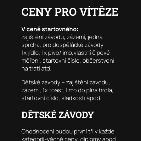
CENY PRO VÍTĚZE
V ceně startovného:
zajištění závodu, zázemí, jedna
sprcha, pro dospělácké závody–
1x jídlo, 1x pivo/limo,vlastní čipové
měření, startovní číslo, občerstvení
na trati atd.
Dětské závody – zajištění závodu,
zázemí, 1x toast, limo do plna hrdla,
startovní číslo, sladkosti apod.
DĚTSKÉ ZÁVODY
Ohodnoceni budou první tři v každé
kategorii-věcné ceny, diplomy apod.