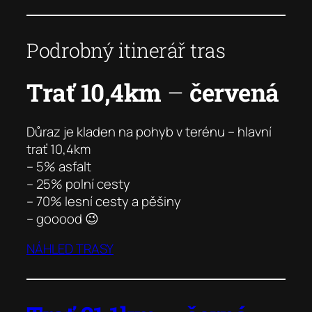
Podrobný itinerář tras
Trať 10,4km
–
červená
Důraz je kladen na pohyb v terénu – hlavní
trať 10,4km
– 5% asfalt
– 25% polní cesty
– 70% lesní cesty a pěšiny
– gooood 😉
NÁHLED TRASY