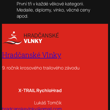
První tři v každé věkové kategorii.
Medaile, diplomy, vínko, věcné ceny
apod.
Hradčanské Vlnky
9. ročník krosového trailového závodu
X-TRAIL RychloHrad
Lukáš Tomčík
hradcanskevlnky@gmail.com