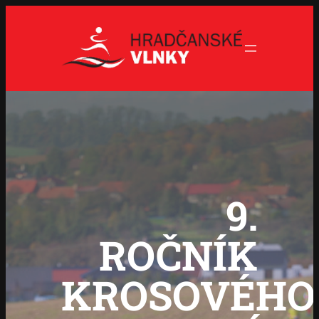
Přeskočit
na
obsah
9.
ROČNÍK
KROSOVÉHO