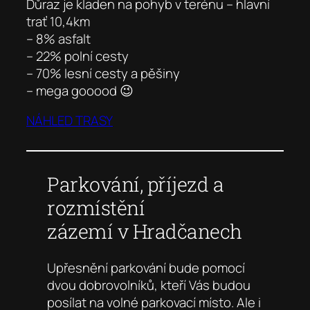
Důraz je kladen na pohyb v terénu – hlavní
trať 10,4km
– 8% asfalt
– 22% polní cesty
– 70% lesní cesty a pěšiny
– mega gooood 😉
NÁHLED TRASY
Parkování, příjezd a
rozmístění
zázemí v Hradčanech
Upřesnění parkování bude pomocí
dvou dobrovolníků, kteří Vás budou
posílat na volné parkovací místo. Ale i